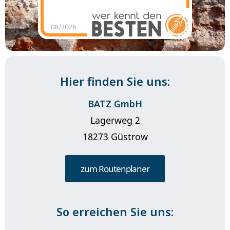
08/2026
BATZ GmbH - Tom
Zielke
hat
4.85
von
5
Sternen |
25
BATZ
GmbH - Tom
Zielke
Bewertungen
auf
werkenntdenBESTEN.de
Hier finden Sie uns:
BATZ GmbH
Lagerweg 2
18273 Güstrow
zum Routenplaner
So erreichen Sie uns: