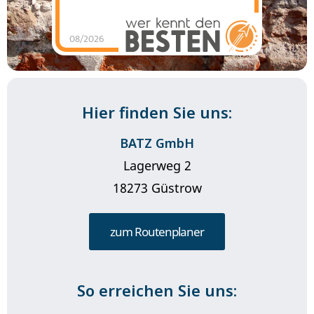
08/2026
BATZ GmbH - Tom
Zielke
hat
4.85
von
5
Sternen |
25
BATZ
GmbH - Tom
Zielke
Bewertungen
auf
werkenntdenBESTEN.de
Hier finden Sie uns:
BATZ GmbH
Lagerweg 2
18273 Güstrow
zum Routenplaner
So erreichen Sie uns: