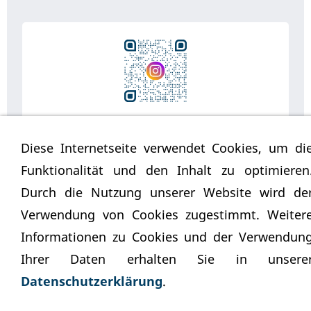
Besuchen Sie uns auf Instagram
Diese Internetseite verwendet Cookies, um di
… und bleiben Sie auf dem Laufenden!
Funktionalität und den Inhalt zu optimieren
Durch die Nutzung unserer Website wird de
Verwendung von Cookies zugestimmt. Weiter
Impressum
Datenschutz
Cookies
Barrierefreiheit
Informationen zu Cookies und der Verwendun
© Schmoock Design 2025
Ihrer Daten erhalten Sie in unsere
Datenschutzerklärung
.