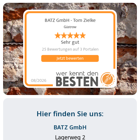
BATZ GmbH - Tom Zielke
Güstrow
Sehr gut
25 Bewertungen
auf 3 Portalen
Jetzt bewerten
08/2026
BATZ GmbH - Tom
Zielke
hat
4.85
von
5
Sternen |
25
BATZ
GmbH - Tom
Zielke
Bewertungen
auf
werkenntdenBESTEN.de
Hier finden Sie uns:
BATZ GmbH
Lagerweg 2