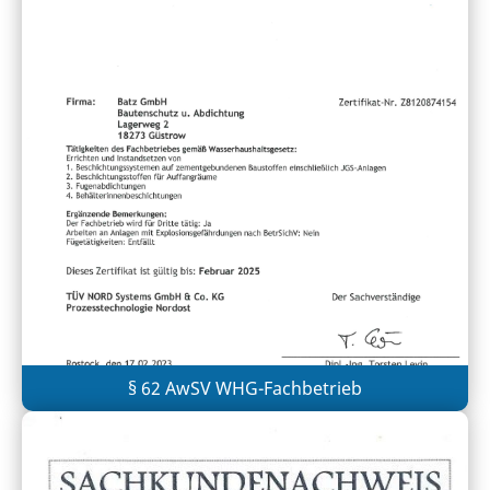
§ 62 AwSV WHG-Fachbetrieb