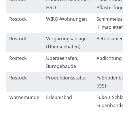
HRO
Pflasterfugen
Rostock
WIRO-Wohnungen
Schimmelsanie
Klimaplatten 
Rostock
Vergärungsanlage
Betonsanieru
(Überseehafen)
Rostock
Überseehafen,
Abdichtung ver
Bürogebäude
Rostock
Produktionsstätte
Fußbodenbesc
(OS)
Warnemünde
Erlebnisbad
Fuko 1 Schlauc
Fugenbänder