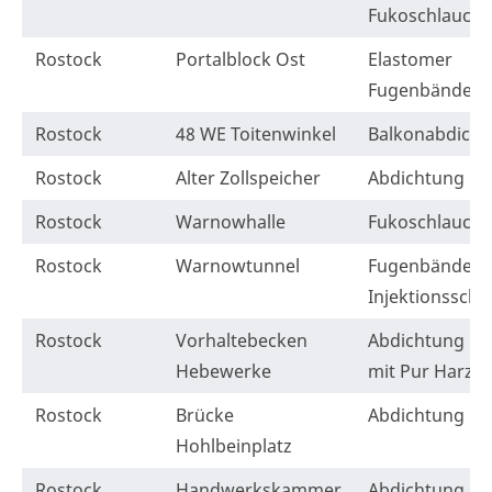
Fukoschlauch
Rostock
Portalblock Ost
Elastomer
Fugenbänder
Rostock
48 WE Toitenwinkel
Balkonabdicht
Rostock
Alter Zollspeicher
Abdichtung
Rostock
Warnowhalle
Fukoschlauch
Rostock
Warnowtunnel
Fugenbänder 
Injektionsschl
Rostock
Vorhaltebecken
Abdichtung n
Hebewerke
mit Pur Harz
Rostock
Brücke
Abdichtung
Hohlbeinplatz
Rostock
Handwerkskammer
Abdichtung de